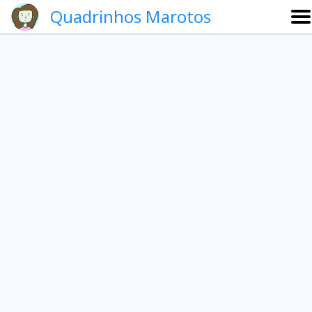
Quadrinhos Marotos
Sobre
Etevaldo e Schrödinger
Que noite!
Galeria
English