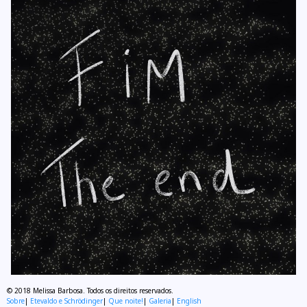
© 2018 Melissa Barbosa. Todos os direitos reservados.
Sobre
Etevaldo e Schrödinger
Que noite!
Galeria
English