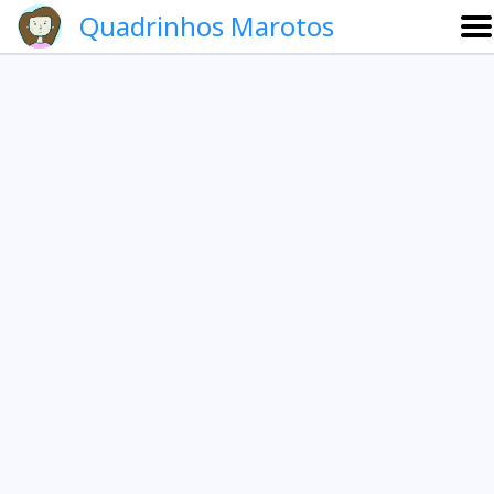
Quadrinhos Marotos
Sobre
Etevaldo e Schrödinger
Que noite!
Galeria
English