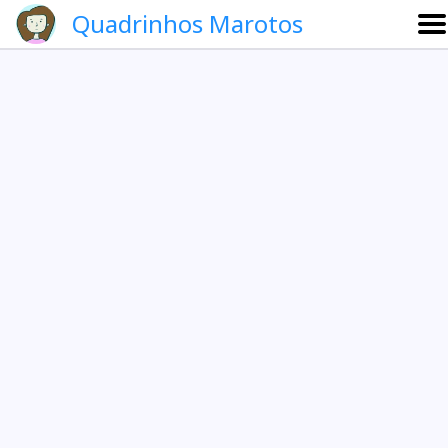
Quadrinhos Marotos
Sobre
Etevaldo e Schrödinger
Que noite!
Galeria
English