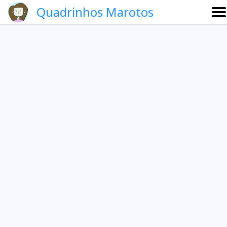
Quadrinhos Marotos
Sobre
Etevaldo e Schrödinger
Que noite!
Galeria
English