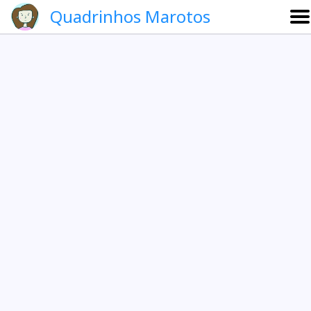
Quadrinhos Marotos
Sobre
Etevaldo e Schrödinger
Que noite!
Galeria
English