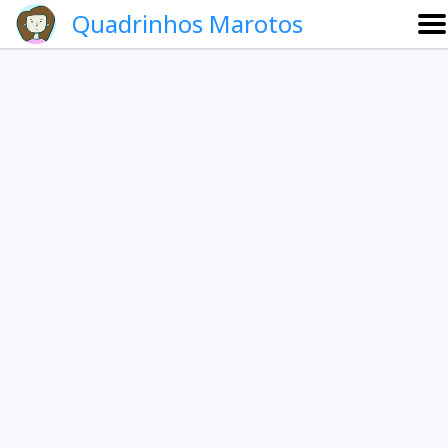
Quadrinhos Marotos
Sobre
Etevaldo e Schrödinger
Que noite!
Galeria
English