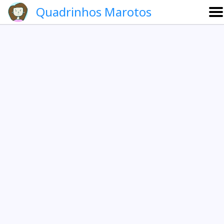
Quadrinhos Marotos
Sobre
Etevaldo e Schrödinger
Que noite!
Galeria
English