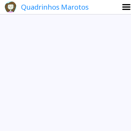
Quadrinhos Marotos
Sobre
Etevaldo e Schrödinger
Que noite!
Galeria
English