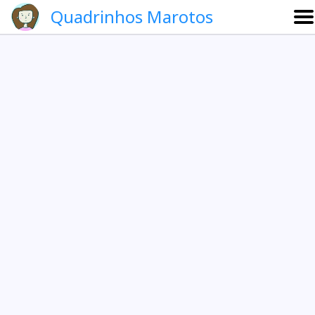
Quadrinhos Marotos
Sobre
Etevaldo e Schrödinger
Que noite!
Galeria
English