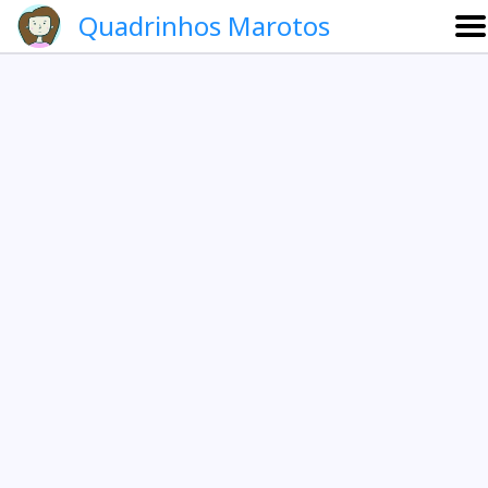
Quadrinhos Marotos
Sobre
Etevaldo e Schrödinger
Que noite!
Galeria
English