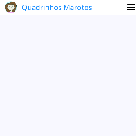
Quadrinhos Marotos
Sobre
Etevaldo e Schrödinger
Que noite!
Galeria
English