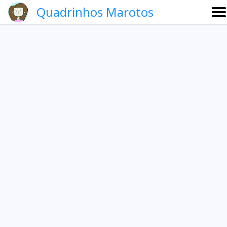
Quadrinhos Marotos
Sobre
Etevaldo e Schrödinger
Que noite!
Galeria
English