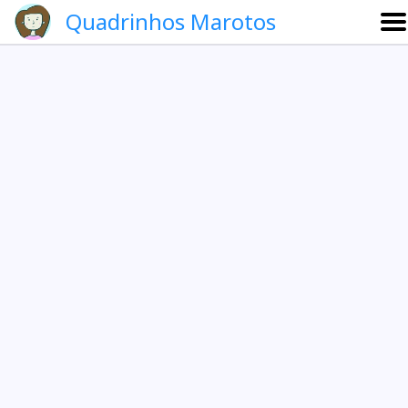
Quadrinhos Marotos
Sobre
Etevaldo e Schrödinger
Que noite!
Galeria
English