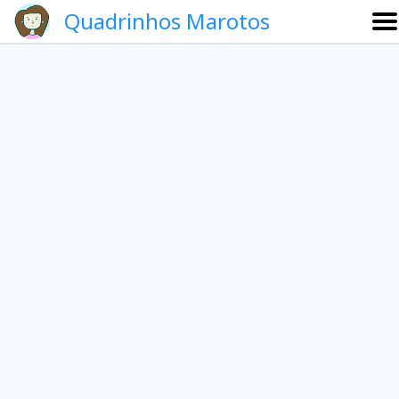
Quadrinhos Marotos
Sobre
Etevaldo e Schrödinger
Que noite!
Galeria
English