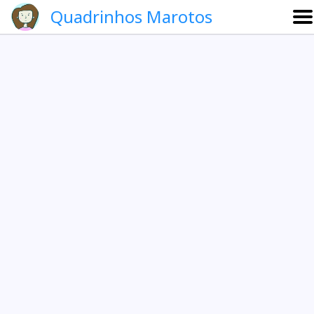
Quadrinhos Marotos
Sobre
Etevaldo e Schrödinger
Que noite!
Galeria
English