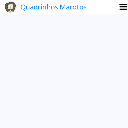
Quadrinhos Marotos
Sobre
Etevaldo e Schrödinger
Que noite!
Galeria
English