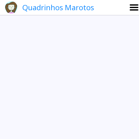
Quadrinhos Marotos
Sobre
Etevaldo e Schrödinger
Que noite!
Galeria
English