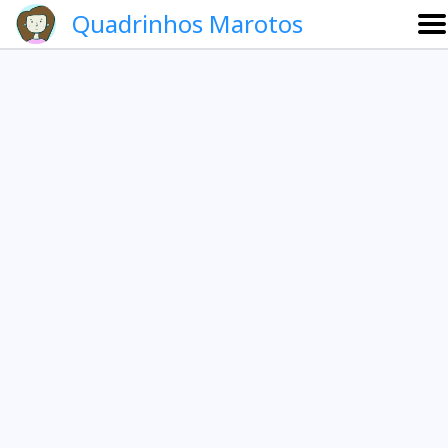
Quadrinhos Marotos
Sobre
Etevaldo e Schrödinger
Que noite!
Galeria
English