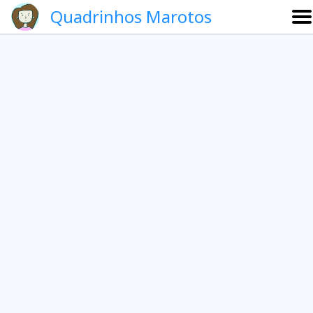
Quadrinhos Marotos
Sobre
Etevaldo e Schrödinger
Que noite!
Galeria
English