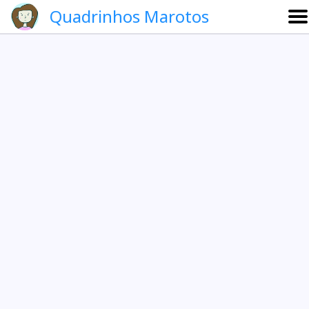
Quadrinhos Marotos
Sobre
Etevaldo e Schrödinger
Que noite!
Galeria
English