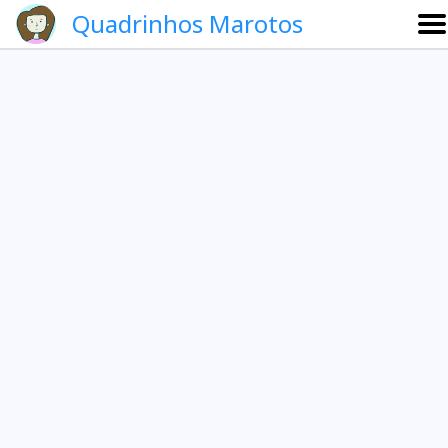
Quadrinhos Marotos
Sobre
Etevaldo e Schrödinger
Que noite!
Galeria
English