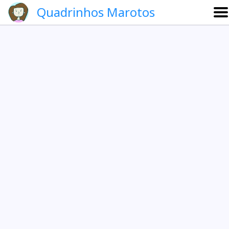
Quadrinhos Marotos
Sobre
Etevaldo e Schrödinger
Que noite!
Galeria
English