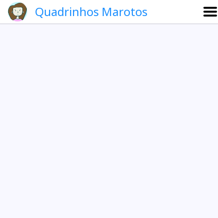
Quadrinhos Marotos
Sobre
Etevaldo e Schrödinger
Que noite!
Galeria
English