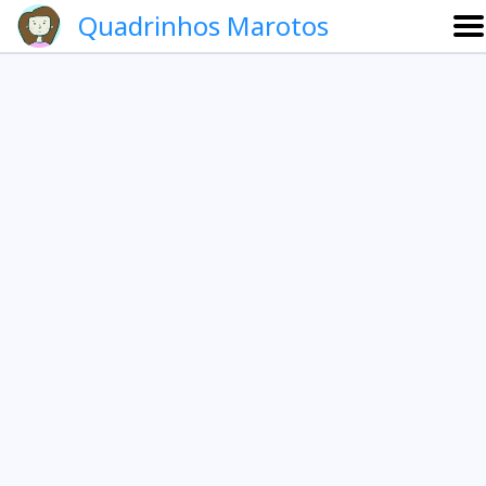
Quadrinhos Marotos
Sobre
Etevaldo e Schrödinger
Que noite!
Galeria
English