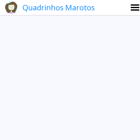
Quadrinhos Marotos
Sobre
Etevaldo e Schrödinger
Que noite!
Galeria
English