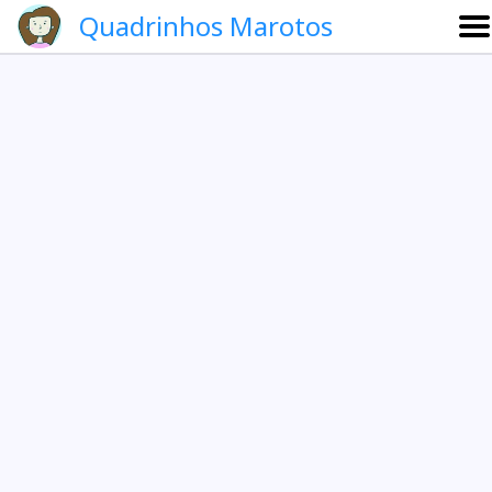
Quadrinhos Marotos
Sobre
Etevaldo e Schrödinger
Que noite!
Galeria
English