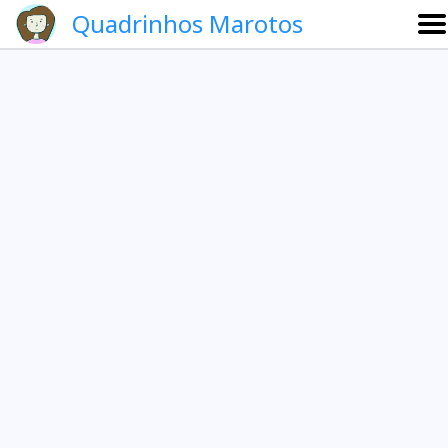
Quadrinhos Marotos
Sobre
Etevaldo e Schrödinger
Que noite!
Galeria
English