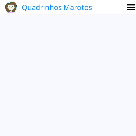
Quadrinhos Marotos
Sobre
Etevaldo e Schrödinger
Que noite!
Galeria
English