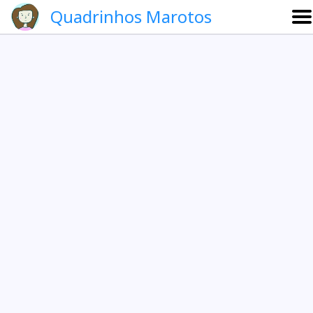
Quadrinhos Marotos
Sobre
Etevaldo e Schrödinger
Que noite!
Galeria
English