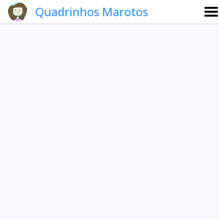
Quadrinhos Marotos
Sobre
Etevaldo e Schrödinger
Que noite!
Galeria
English