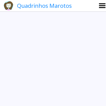
Quadrinhos Marotos
Sobre
Etevaldo e Schrödinger
Que noite!
Galeria
English