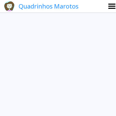
Quadrinhos Marotos
Sobre
Etevaldo e Schrödinger
Que noite!
Galeria
English