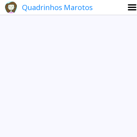
Quadrinhos Marotos
Sobre
Etevaldo e Schrödinger
Que noite!
Galeria
English