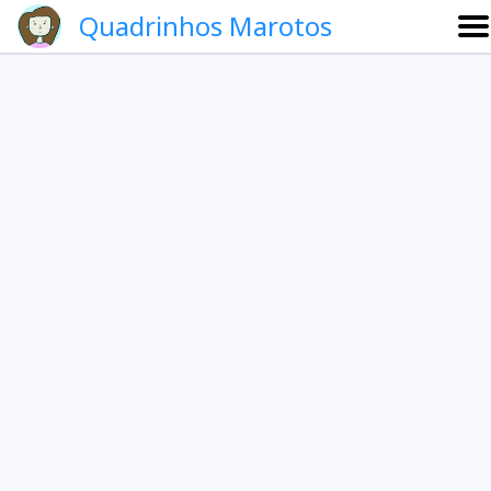
Quadrinhos Marotos
Sobre
Etevaldo e Schrödinger
Que noite!
Galeria
English