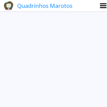
Quadrinhos Marotos
Sobre
Etevaldo e Schrödinger
Que noite!
Galeria
English