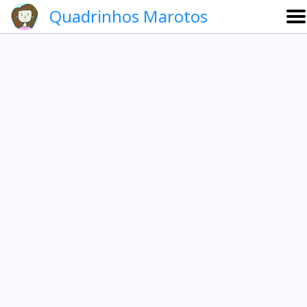
Quadrinhos Marotos
Sobre
Etevaldo e Schrödinger
Que noite!
Galeria
English