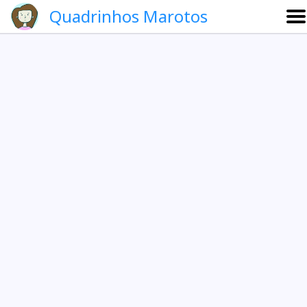
Quadrinhos Marotos
Sobre
Etevaldo e Schrödinger
Que noite!
Galeria
English