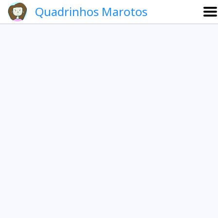
Quadrinhos Marotos
Sobre
Etevaldo e Schrödinger
Que noite!
Galeria
English