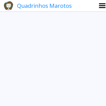
Quadrinhos Marotos
Sobre
Etevaldo e Schrödinger
Que noite!
Galeria
English