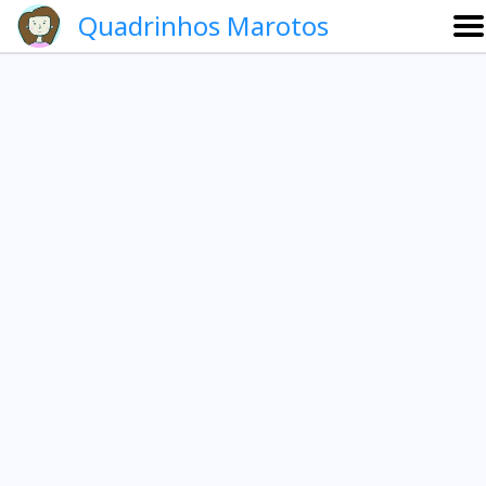
Quadrinhos Marotos
Sobre
Etevaldo e Schrödinger
Que noite!
Galeria
English