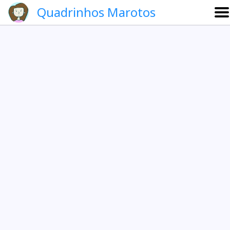
Quadrinhos Marotos
Sobre
Etevaldo e Schrödinger
Que noite!
Galeria
English