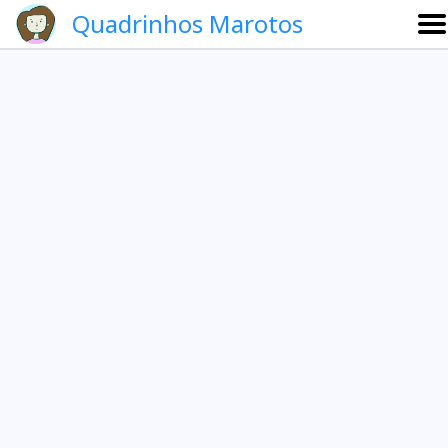
Quadrinhos Marotos
Sobre
Etevaldo e Schrödinger
Que noite!
Galeria
English