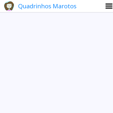
Quadrinhos Marotos
Sobre
Etevaldo e Schrödinger
Que noite!
Galeria
English