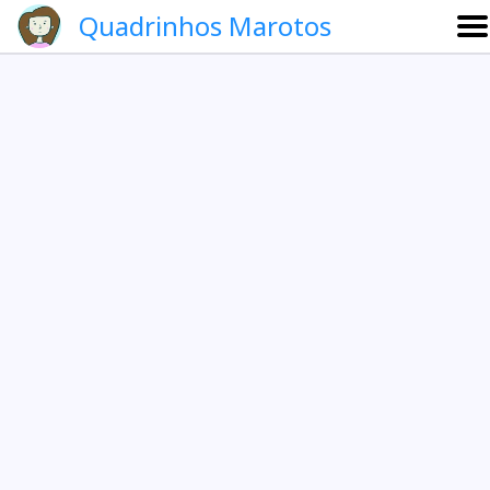
Quadrinhos Marotos
Sobre
Etevaldo e Schrödinger
Que noite!
Galeria
English