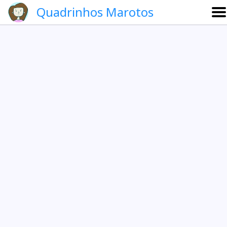
Quadrinhos Marotos
Sobre
Etevaldo e Schrödinger
Que noite!
Galeria
English