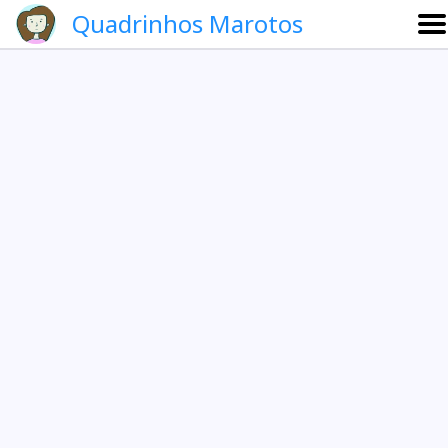
Quadrinhos Marotos
Sobre
Etevaldo e Schrödinger
Que noite!
Galeria
English