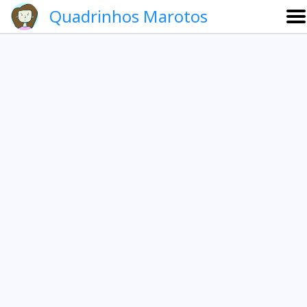
Quadrinhos Marotos
Sobre
Etevaldo e Schrödinger
Que noite!
Galeria
English