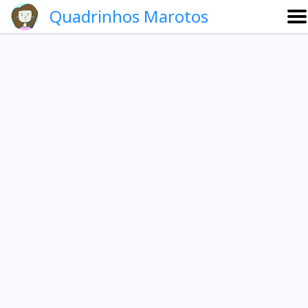
Quadrinhos Marotos
Sobre
Etevaldo e Schrödinger
Que noite!
Galeria
English