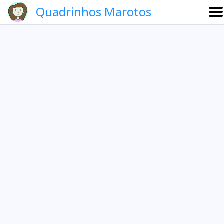
Quadrinhos Marotos
Sobre
Etevaldo e Schrödinger
Que noite!
Galeria
English