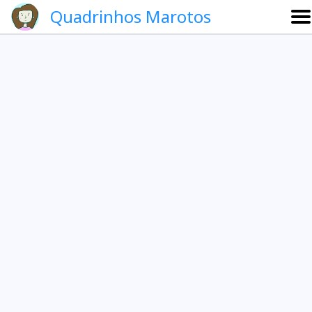
Quadrinhos Marotos
Sobre
Etevaldo e Schrödinger
Que noite!
Galeria
English